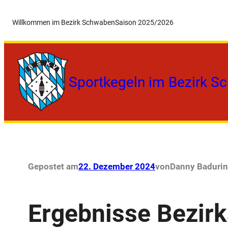
Zum
Willkommen im Bezirk Schwaben
Saison 2025/2026
Inhalt
springen
Sportkegeln im Bezirk S
Gepostet am
22. Dezember 2024
von
Danny Badur
i
Ergebnisse Bezir