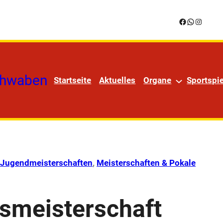
Facebook
WhatsApp
Instagr
chwaben
Startseite
Aktuelles
Organe
Sportspie
n
Jugendmeisterschaften
, 
Meisterschaften & Pokale
ksmeisterschaft