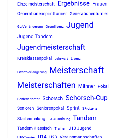
Ergebnisse
Frauen
Einzelmeisterschaft
Generationensprintturnier
Generationenturnier
Jugend
GL-Verlängerung
Grundlizenz
Jugend-Tandem
Jugendmeisterschaft
Kreisklassenpokal
Lehrwart
Lizenz
Meisterschaft
Lizenzverlängerung
Meisterschaften
Männer
Pokal
Schorsch-Cup
Schorsch
Schiedsrichter
Sprint
Senioren
Seniorenpokal
SR-Lizenz
Tandem
Starteinteilung
TA-Ausbildung
Tandem Klassisch
U10 Jugend
Trainer
U14
U23
Vereinsmannschaften
U10-Turnier