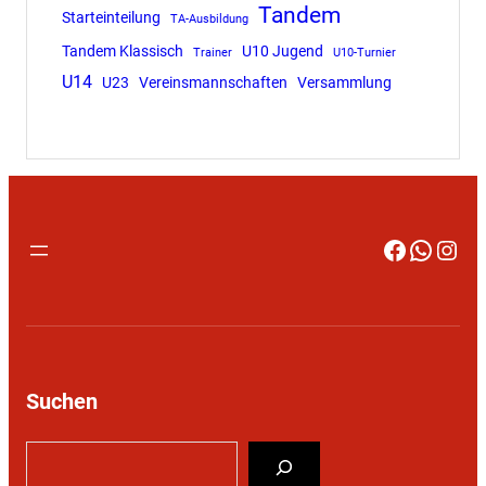
Tandem
Starteinteilung
TA-Ausbildung
Tandem Klassisch
U10 Jugend
Trainer
U10-Turnier
U14
U23
Vereinsmannschaften
Versammlung
Faceboo
Whats
Inst
Suchen
S