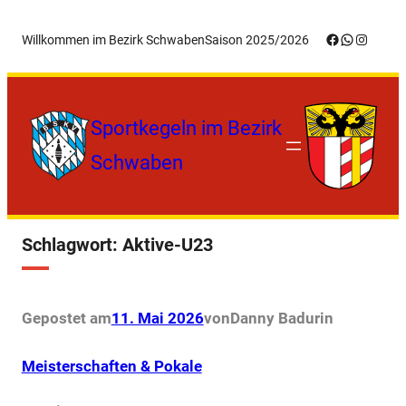
Zum
Facebook
WhatsApp
Instagr
Willkommen im Bezirk Schwaben
Saison 2025/2026
Inhalt
springen
Sportkegeln im Bezirk
Schwaben
Schlagwort:
Aktive-U23
Gepostet am
11. Mai 2026
von
Danny Badur
in
Meisterschaften & Pokale