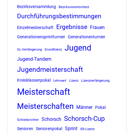
Bezirksversammlung
Bezirksvorentscheid
Durchführungsbestimmungen
Ergebnisse
Frauen
Einzelmeisterschaft
Generationensprintturnier
Generationenturnier
Jugend
GL-Verlängerung
Grundlizenz
Jugend-Tandem
Jugendmeisterschaft
Kreisklassenpokal
Lehrwart
Lizenz
Lizenzverlängerung
Meisterschaft
Meisterschaften
Männer
Pokal
Schorsch-Cup
Schorsch
Schiedsrichter
Sprint
Senioren
Seniorenpokal
SR-Lizenz