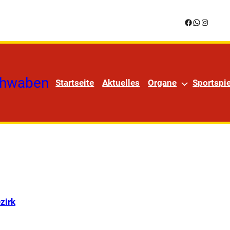
Facebook
WhatsApp
Instagr
chwaben
Startseite
Aktuelles
Organe
Sportspie
zirk