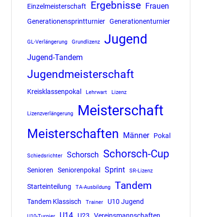
Ergebnisse
Frauen
Einzelmeisterschaft
Generationensprintturnier
Generationenturnier
Jugend
GL-Verlängerung
Grundlizenz
Jugend-Tandem
Jugendmeisterschaft
Kreisklassenpokal
Lehrwart
Lizenz
Meisterschaft
Lizenzverlängerung
Meisterschaften
Männer
Pokal
Schorsch-Cup
Schorsch
Schiedsrichter
Sprint
Senioren
Seniorenpokal
SR-Lizenz
Tandem
Starteinteilung
TA-Ausbildung
Tandem Klassisch
U10 Jugend
Trainer
U14
U23
Vereinsmannschaften
U10-Turnier