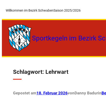
Zum
Willkommen im Bezirk Schwaben
Saison 2025/2026
Inhalt
springen
Sportkegeln im Bezirk S
Schlagwort:
Lehrwart
Gepostet am
18. Februar 2026
von
Danny Badur
in
Be