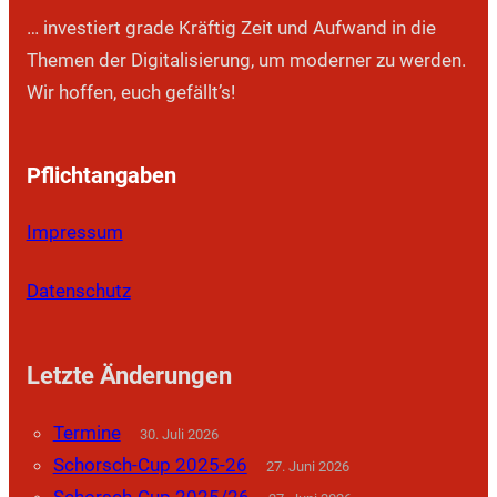
e
… investiert grade Kräftig Zeit und Aufwand in die
n
Themen der Digitalisierung, um moderner zu werden.
Wir hoffen, euch gefällt’s!
Pflichtangaben
Impressum
Datenschutz
Letzte Änderungen
Termine
30. Juli 2026
Schorsch-Cup 2025-26
27. Juni 2026
Schorsch-Cup 2025/26