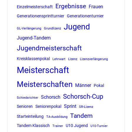
Ergebnisse
Frauen
Einzelmeisterschaft
Generationensprintturnier
Generationenturnier
Jugend
GL-Verlängerung
Grundlizenz
Jugend-Tandem
Jugendmeisterschaft
Kreisklassenpokal
Lehrwart
Lizenz
Lizenzverlängerung
Meisterschaft
Meisterschaften
Männer
Pokal
Schorsch-Cup
Schorsch
Schiedsrichter
Sprint
Senioren
Seniorenpokal
SR-Lizenz
Tandem
Starteinteilung
TA-Ausbildung
Tandem Klassisch
U10 Jugend
Trainer
U10-Turnier