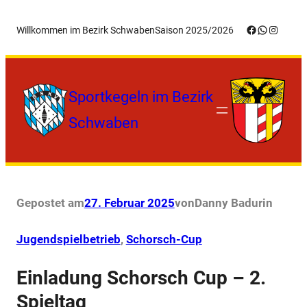
Zum
Facebook
WhatsApp
Instagr
Willkommen im Bezirk Schwaben
Saison 2025/2026
Inhalt
springen
Sportkegeln im Bezirk
Schwaben
Gepostet am
27. Februar 2025
von
Danny Badur
in
Jugendspielbetrieb
, 
Schorsch-Cup
Einladung Schorsch Cup – 2.
Spieltag