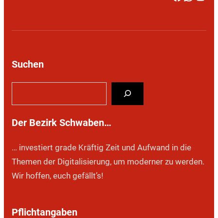
Suchen
S
u
c
Der Bezirk Schwaben…
h
e
… investiert grade Kräftig Zeit und Aufwand in die
n
Themen der Digitalisierung, um moderner zu werden.
Wir hoffen, euch gefällt’s!
Pflichtangaben