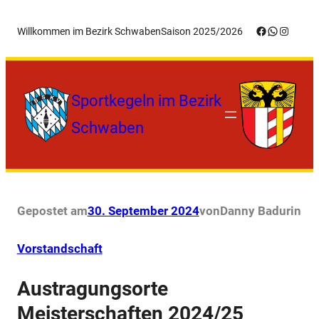
Zum
Facebook
WhatsApp
Instagr
Willkommen im Bezirk Schwaben
Saison 2025/2026
Inhalt
springen
Sportkegeln im Bezirk
Schwaben
Gepostet am
30. September 2024
von
Danny Badur
in
Vorstandschaft
Austragungsorte
Meisterschaften 2024/25