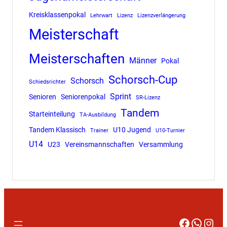
Kreisklassenpokal
Lehrwart
Lizenz
Lizenzverlängerung
Meisterschaft
Meisterschaften
Männer
Pokal
Schorsch-Cup
Schorsch
Schiedsrichter
Sprint
Senioren
Seniorenpokal
SR-Lizenz
Tandem
Starteinteilung
TA-Ausbildung
Tandem Klassisch
U10 Jugend
Trainer
U10-Turnier
U14
U23
Vereinsmannschaften
Versammlung
Faceboo
Whats
Inst