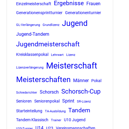
Ergebnisse
Frauen
Einzelmeisterschaft
Generationensprintturnier
Generationenturnier
Jugend
GL-Verlängerung
Grundlizenz
Jugend-Tandem
Jugendmeisterschaft
Kreisklassenpokal
Lehrwart
Lizenz
Meisterschaft
Lizenzverlängerung
Meisterschaften
Männer
Pokal
Schorsch-Cup
Schorsch
Schiedsrichter
Sprint
Senioren
Seniorenpokal
SR-Lizenz
Tandem
Starteinteilung
TA-Ausbildung
Tandem Klassisch
U10 Jugend
Trainer
U14
U23
Vereinsmannschaften
U10-Turnier