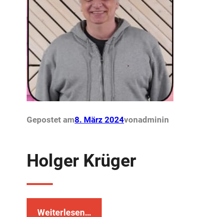
Gepostet am
8. März 2024
von
admin
in
Holger Krüger
Weiterlesen…