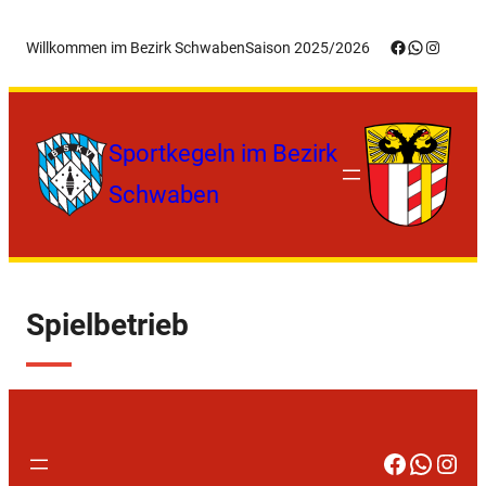
Zum
Facebook
WhatsApp
Instagr
Willkommen im Bezirk Schwaben
Saison 2025/2026
Inhalt
springen
Sportkegeln im Bezirk
Schwaben
Spielbetrieb
Faceboo
Whats
Inst